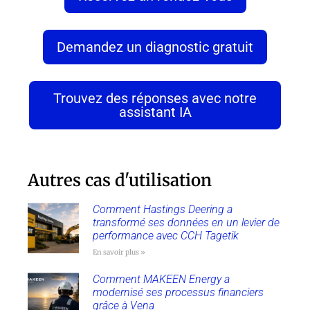
Demandez un diagnostic gratuit
Trouvez des réponses avec notre
assistant IA
Autres cas d'utilisation
Comment Hastings Deering a
transformé ses données en un levier de
performance avec CCH Tagetik
En savoir plus »
Comment MAKEEN Energy a
modernisé ses processus financiers
grâce à Vena