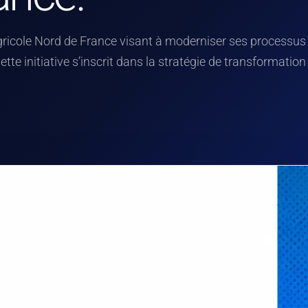
ricole Nord de France visant à moderniser ses processus
tte initiative s’inscrit dans la stratégie de transformation