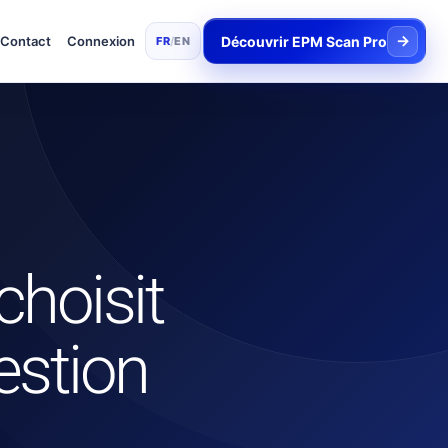
→
Contact
Connexion
Découvrir EPM Scan Pro
FR
/
EN
choisit
estion