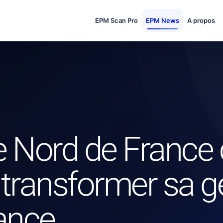
EPM Scan Pro
EPM News
A propos
e Nord de France 
transformer sa g
ance.