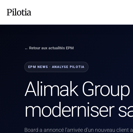
Pilotia
← Retour aux actualités EPM
EPM NEWS · ANALYSE PILOTIA
Alimak Group 
moderniser sa 
Board a annoncé l’arrivée d’un nouveau client a