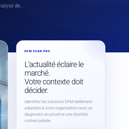
analyse de…
EPM SCAN PRO
L’actualité éclaire le
marché.
Votre contexte doit
décider.
Identifiez les solutions EPM réellement
adaptées à votre organisation avec un
diagnostic structuré et une shortlist
contextualisée.