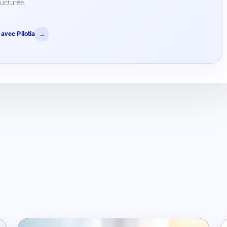
ructurée.
avec Pilotia
→