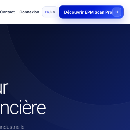
→
Contact
Connexion
Découvrir EPM Scan Pro
FR
/
EN
r
ancière
ndustrielle