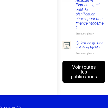
Anaplan vs
Pigment : quel
outil de
planification
choisir pour une
finance moderne
?
En savoir plus »
Qu’est-ce qu’une
solution EPM ?
En savoir plus »
Voir toutes
les
publications
re projet ?