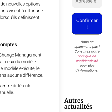
de nouvelles options
s visent à offrir une
 lorsqu’ils définissent
Nous ne
 comptes
spammons pas !
Consultez notre
del Change Management,
politique de
confidentialité
par ceux du modèle
pour plus
de modèle exécuté, le
d’informations.
ans aucune différence.
 entre différents
anuelle.
Autres
actualités