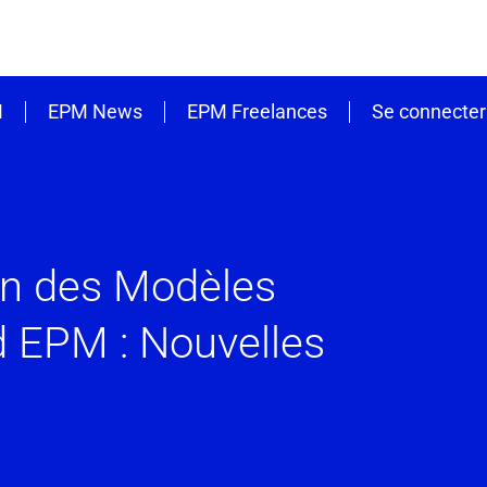
M
EPM News
EPM Freelances
Se connecter 
on des Modèles
d EPM : Nouvelles