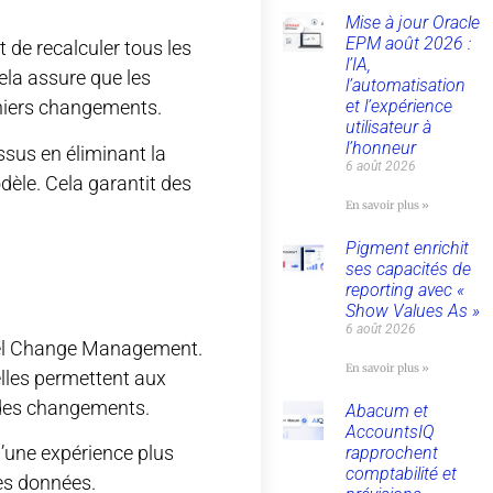
Mise à jour Oracle
EPM août 2026 :
de recalculer tous les
l’IA,
la assure que les
l’automatisation
et l’expérience
rniers changements.
utilisateur à
l’honneur
ssus en éliminant la
6 août 2026
èle. Cela garantit des
En savoir plus »
Pigment enrichit
ses capacités de
reporting avec «
Show Values As »
6 août 2026
Model Change Management.
En savoir plus »
elles permettent aux
n des changements.
Abacum et
AccountsIQ
d’une expérience plus
rapprochent
comptabilité et
des données.