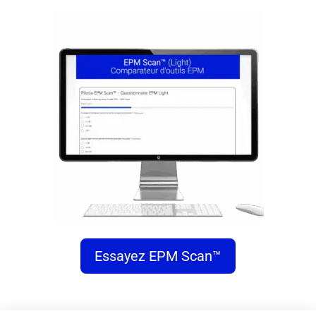
Essayez EPM Scan™