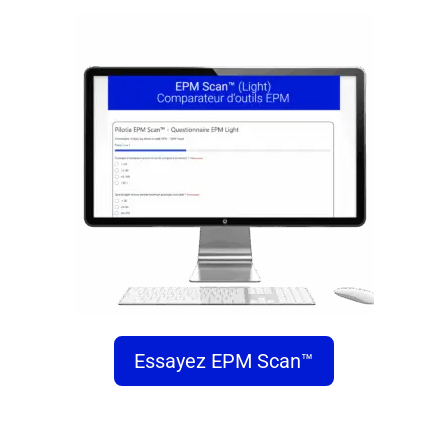
Essayez EPM Scan™