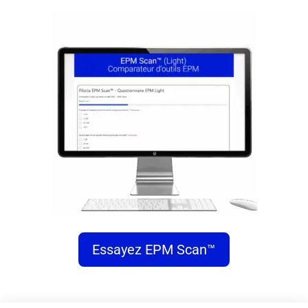
Essayez EPM Scan™