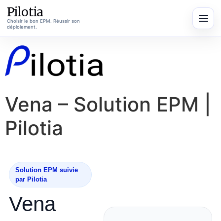
Pilotia
Choisir le bon EPM. Réussir son
déploiement.
Aller
au
contenu
Vena – Solution EPM |
Pilotia
Solution EPM suivie
par Pilotia
Vena