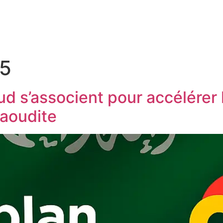
25
d s’associent pour accélérer 
aoudite