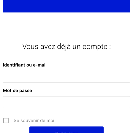
Bienvenue !
La lecture de cet article nécessite d'avoir
Vous avez déjà un compte :
un compte sur la plateforme. L'inscription
est gratuite. Si vous êtes déjà inscrite,
Identifiant ou e-mail
merci de vous connecter.
Mot de passe
Se souvenir de moi